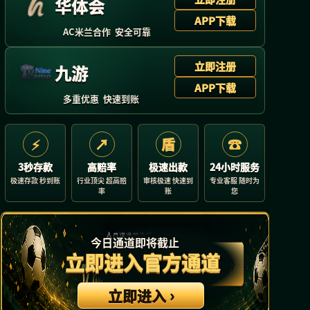
一分快三下载
探索我们的故事
了解一分快三下载的发展历程、企业文化和团队
理念，我们致力于为体育爱好者提供最专业、最
全面的体育信息服务。
了解更多
关于我们